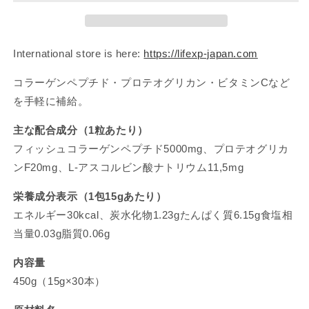
ン
ン
ビ
ビ
ュ
ュ
International store is here:
https://lifexp-japan.com
ー
ー
テ
テ
コラーゲンペプチド・プロテオグリカン・ビタミン
C
など
ィ
ィ
を手軽に補給。
ジ
ジ
主な配合成分（1粒あたり）
ェ
ェ
リ
リ
フィッシュコラーゲンペプチド
5000mg
、プロテオグリカ
ー
ー
ン
F20mg
、
L-
アスコルビン酸ナトリウム
11,5mg
栄養成分表示（1包15gあたり）
エネルギー
30kcal
、炭水化物
1.23g
たんぱく質
6.15g
食塩相
当量
0.03g
脂質
0.06g
内容量
450g
（
15g
×
30
本）