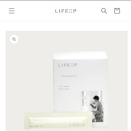
Skip to
content
Cart
Skip to
product
information