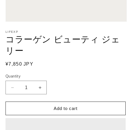
Open
media
1
LIFEXP
in
コラーゲン ビューティ ジェ
modal
リー
Regular
¥7,850 JPY
price
Quantity
Decrease
Increase
quantity
quantity
for
for
Add to cart
コ
コ
ラ
ラ
ー
ー
ゲ
ゲ