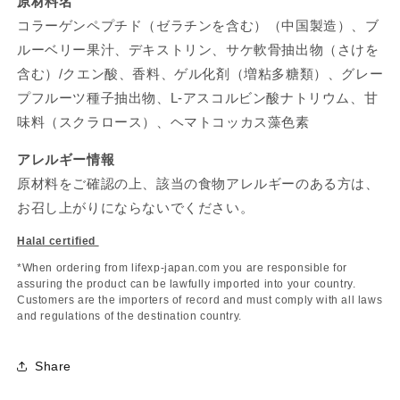
原材料名
コラーゲンペプチド（ゼラチンを含む）（中国製造）、ブ
ルーベリー果汁、デキストリン、サケ軟骨抽出物（さけを
含む）
/
クエン酸、香料、ゲル化剤（増粘多糖類）、グレー
プフルーツ種子抽出物、
L-
アスコルビン酸ナトリウム、甘
味料（スクラロース）、ヘマトコッカス藻色素
アレルギー情報
原材料をご確認の上、該当の食物アレルギーのある方は、
お召し上がりにならないでください。
Halal certified
*When ordering from lifexp-japan.com you are responsible for
assuring the product can be lawfully imported into your country.
Customers are the importers of record and must comply with all laws
and regulations of the destination country.
Share